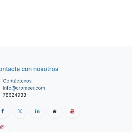
ontacte con nosotros
Contáctenos
info@cromeer.com
78624933​