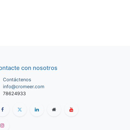
ontacte con nosotros
Contáctenos
info@cromeer.com
78624933​