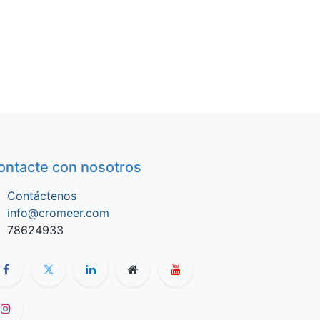
ontacte con nosotros
Contáctenos
info@cromeer.com
78624933​