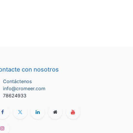
ontacte con nosotros
Contáctenos
info@cromeer.com
78624933​