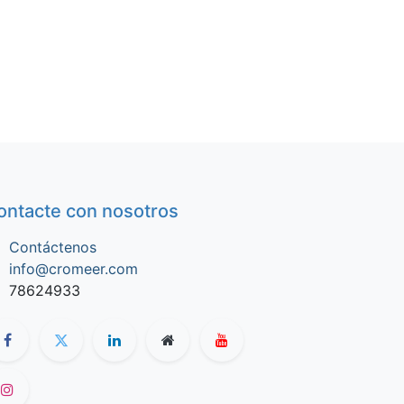
ontacte con nosotros
Contáctenos
info@cromeer.com
78624933​