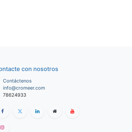
ontacte con nosotros
Contáctenos
info@cromeer.com
78624933​