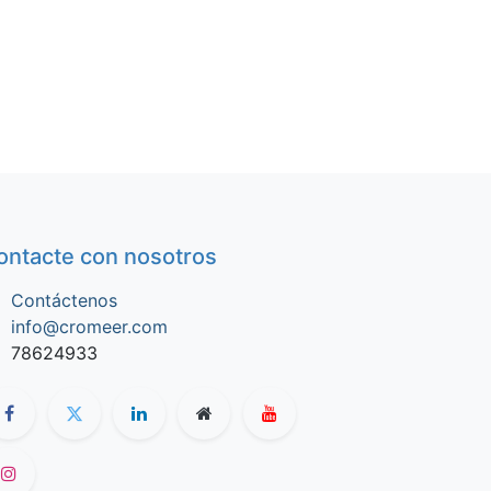
ontacte con nosotros
Contáctenos
info@cromeer.com
78624933​