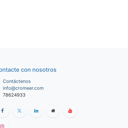
ontacte con nosotros
Contáctenos
info@cromeer.com
78624933​