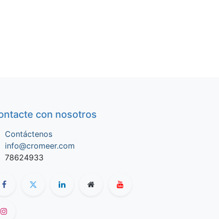
ontacte con nosotros
Contáctenos
info@cromeer.com
78624933​