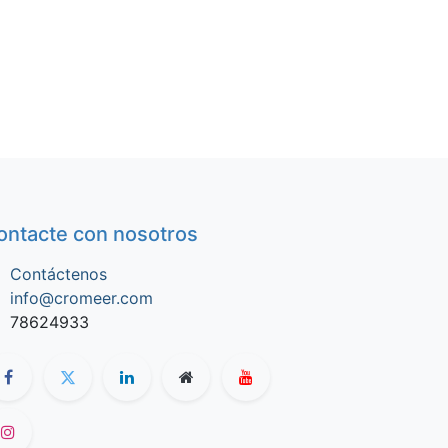
ontacte con nosotros
Contáctenos
info@cromeer.com
78624933​