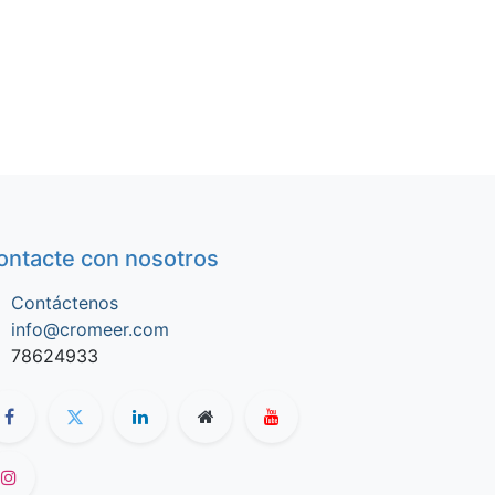
ontacte con nosotros
Contáctenos
info@cromeer.com
78624933​