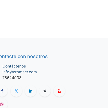
ontacte con nosotros
Contáctenos
info@cromeer.com
78624933​